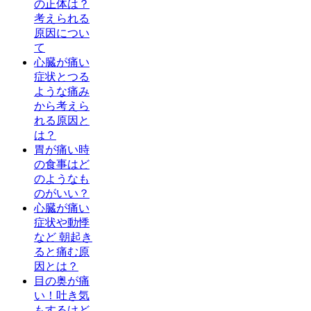
の正体は？
考えられる
原因につい
て
心臓が痛い
症状とつる
ような痛み
から考えら
れる原因と
は？
胃が痛い時
の食事はど
のようなも
のがいい？
心臓が痛い
症状や動悸
など 朝起き
ると痛む原
因とは？
目の奥が痛
い！吐き気
もするけど