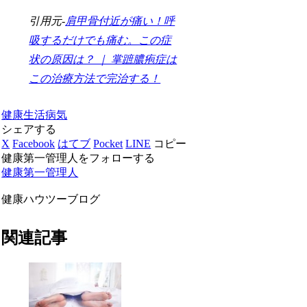
引用元-
肩甲骨付近が痛い！呼
吸するだけでも痛む。この症
状の原因は？ ｜ 掌蹠膿疱症は
この治療方法で完治する！
健康
生活
病気
シェアする
X
Facebook
はてブ
Pocket
LINE
コピー
健康第一管理人をフォローする
健康第一管理人
健康ハウツーブログ
関連記事