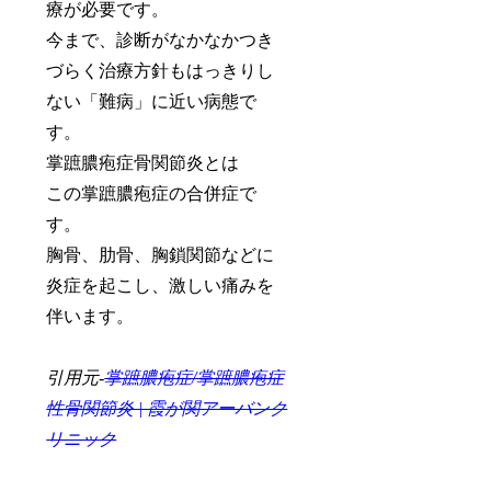
療が必要です。
今まで、診断がなかなかつき
づらく治療方針もはっきりし
ない「難病」に近い病態で
す。
掌蹠膿疱症骨関節炎とは
この掌蹠膿疱症の合併症で
す。
胸骨、肋骨、胸鎖関節などに
炎症を起こし、激しい痛みを
伴います。
引用元-
掌蹠膿疱症/掌蹠膿疱症
性骨関節炎 | 霞が関アーバンク
リニック