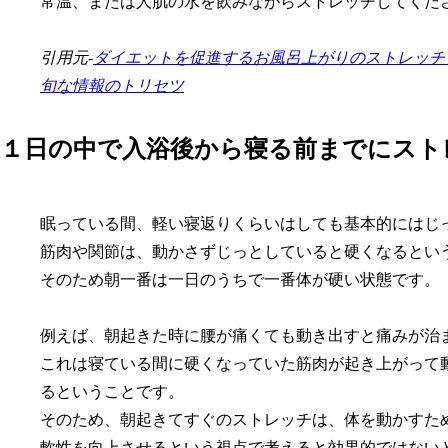
常温、または人肌の水を飲みながらストレッチしてくだ
引用元-
ダイエットを促進するお風呂上がりのストレッチ５
旬な情報のトリセツ
１日の中で入浴後から寝る前までにスト
眠っている間、軽い寝返りくらいはしても基本的にはじ
筋肉や関節は、動かさずじっとしていると硬くなるとい
そのため朝一番は一日のうちで一番体が硬い状態です。
例えば、朝起きた時に腰が痛くても動き出すと痛みが治
これは寝ている間に硬くなっていた筋肉が起き上がって
るということです。
そのため、朝起きてすぐのストレッチは、体を動かすた
軟性を向上させるという視点で考えると効果的ではない